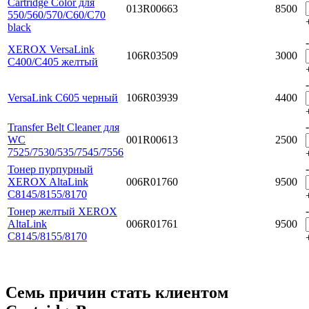
Cartridge Color для
013R00663
8500
550/560/570/C60/C70
black
-
XEROX VersaLink
106R03509
3000
C400/C405 желтый
-
VersaLink C605 черный
106R03939
4400
-
Transfer Belt Cleaner для
WC
001R00613
2500
7525/7530/535/7545/7556
-
Тонер пурпурный
XEROX AltaLink
006R01760
9500
C8145/8155/8170
-
Тонер желтый XEROX
AltaLink
006R01761
9500
C8145/8155/8170
Семь причин стать клиентом