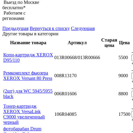
Выезд по Москве
бесплатно*
Работаем с
регионами
Предыдущая
Вернуться к списку
Следующая
Другие товары в категории
Старая
Название товара
Артикул
Цена
цена
-
Копи-картридж XEROX
013R00668/013R00666
5500
D95/110
-
Ремкомплект фьюзера
008R13170
9000
XEROX Versant 80 Press
-
(2шт) для WC 5945/5955
006R01606
8800
black
Тонер-картридж
-
XEROX VersaLink
106R04085
17500
C9000 увеличенный
черный
фотобарабан Drum
-