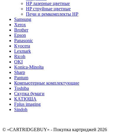
HP лазерные цветные
HP струйные цветные
Печи и ремкомплекты HP
Samsung
Xerox
Brother
Epson
Panasonic
Kyocera
Lexmark
Ricoh
OKI
Konica-Minolta
Sharp
Pantum
Компьютерные комплектующие
Toshiba
Скупка бумаги
КАТЮША
Fplus imaging
Sindoh
© «CARTRIDGEBUY» - Покупка картриджей 2026