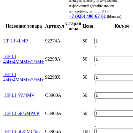
позиции, поэтому за актуальной
информацией сделайте звонок
по телефону, пн-пт с 10-17
+7 (926) 490-67-01
(Москва)
Старая
Название товара
Артикул
Цена
Кол-во
цена
-
HP LJ 4L/4P
92274A
50
+
-
HP LJ
92298A
50
4/4+/4M/4M+/5/5M+
+
-
HP LJ
92298X
50
4/4+/4M/4M+/5/5M+
+
-
HP LJ 4V/4MV
C3900A
50
+
-
HP LJ 5P/5MP/6P
C3903A
50
+
-
HP LJ 5L/5ML/6L
C3906A
100