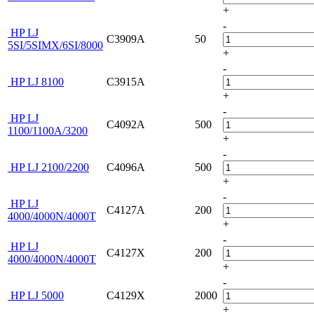
+
-
HP LJ
C3909A
50
5SI/5SIMX/6SI/8000
+
-
HP LJ 8100
C3915A
+
-
HP LJ
C4092A
500
1100/1100A/3200
+
-
HP LJ 2100/2200
C4096A
500
+
-
HP LJ
C4127A
200
4000/4000N/4000T
+
-
HP LJ
C4127X
200
4000/4000N/4000T
+
-
HP LJ 5000
C4129X
2000
+