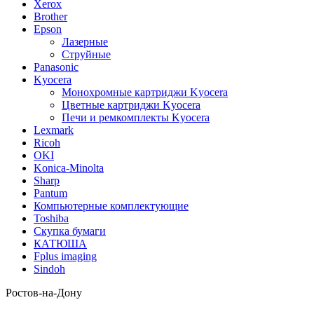
Xerox
Brother
Epson
Лазерные
Струйные
Panasonic
Kyocera
Монохромные картриджи Kyocera
Цветные картриджи Kyocera
Печи и ремкомплекты Kyocera
Lexmark
Ricoh
OKI
Konica-Minolta
Sharp
Pantum
Компьютерные комплектующие
Toshiba
Скупка бумаги
КАТЮША
Fplus imaging
Sindoh
Ростов-на-Дону