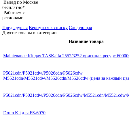
Выезд по Москве
бесплатно*
Работаем с
регионами
Предыдущая
Вернуться к списку
Следующая
Другие товары в категории
Название товара
Maintenance Kit для TASKalfa 2552/3252 оригинал ресурс 60000
P5021cdn/P5021cdw/P5026cdn/P5026cdw,
M5521cdn/M5521cdw/M5526cdn/M5526cdw (цена за каждый цве
P5021cdn/P5021cdw/P5026cdn/P5026cdw/M5521cdn/M5521cdw
Drum Kit для FS-6970