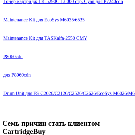
Тонер-картридж TK-5290C 13 000 стр. Cyan для P7240cdn
Maintenance Kit для EcoSys M6035/6535
Maintenance Kit для TASKalfa-2550 CMY
P8060cdn
для P8060cdn
Drum Unit для FS-C2026/C2126/C2526/C2626/EcoSys-M6026/M6
Семь причин стать клиентом
CartridgeBuy